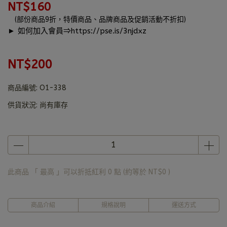
NT$160
(部份商品9折，特價商品、品牌商品及促銷活動不折扣)
► 如何加入會員⇒
https://pse.is/3njdxz
NT$200
商品編號:
O1-338
供貨狀況:
尚有庫存
此商品 「 最高 」可以折抵紅利
0
點 (約等於
NT$0
)
商品介紹
規格說明
運送方式