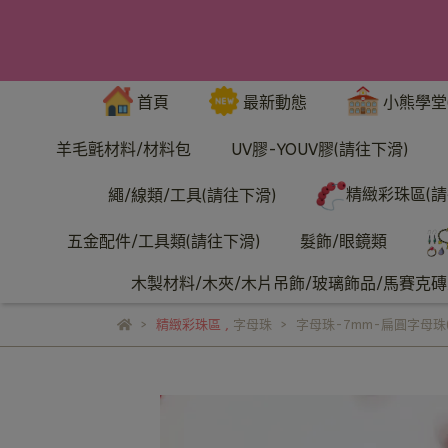
首頁
最新動態
小熊學堂
羊毛氈材料/材料包
UV膠-YOUV膠(請往下滑)
精緻彩珠區(請
繩/線類/工具(請往下滑)
五金配件/工具類(請往下滑)
髮飾/眼鏡類
木製材料/木夾/木片吊飾/玻璃飾品/馬賽克磚/
精緻彩珠區
,
字母珠
字母珠-7mm-扁圓字母珠(