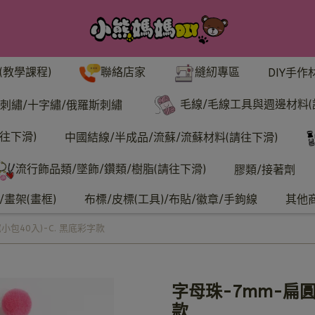
聯絡店家
縫紉專區
(教學課程)
DIY手作
毛線/毛線工具與週邊材料(
刺繡/十字繡/俄羅斯刺繡
往下滑)
中國結線/半成品/流蘇/流蘇材料(請往下滑)
流行飾品類/墜飾/鑽類/樹脂(請往下滑)
膠類/接著劑
畫架(畫框)
布標/皮標(工具)/布貼/徽章/手鉤線
其他
小包40入)-C. 黑底彩字款
字母珠-7mm-扁圓
款