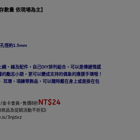
庫存數量 依現場為主】
孔徑約1.5mm
繩、線及配件，自己DIY排列組合，可以是傳遞情感
馨的勵志小語，更可以變成支持的偶象的應援手環哦！
、 耳環、項鍊等飾品，可以隨時戴在身上或是掛在包
5
NT$24
/金卡會員-售價8折
牌商品及促銷活動不折扣)
.is/3njdxz