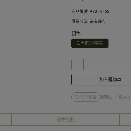
商品編號:
A20-4-5S
供貨狀況:
尚有庫存
顏色
C.黑底彩字款
加入購物車
加入最愛
此商品 「 最高
規格說明