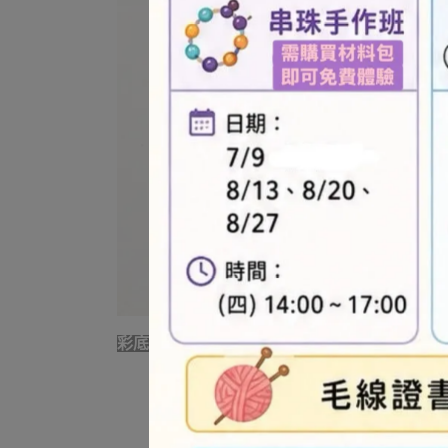
彩底黑字款