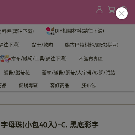
DIY相關材料(請往下滑)
材料包(請往下滑)
請往下滑)
黏土/軟陶
蝶古巴特材料/膠珠(拼豆)
拼布/縫紉/工具(請往下滑)
不織布專區
緞帶/緞帶花
蕾絲/織帶/網帶/人字帶/紗網/領結
商品
促銷專區
客訂商品
胚布包
字母珠(小包40入)-C. 黑底彩字