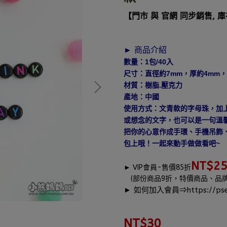
【門市 與 官網 同步銷售, 
► 商品介紹
數量：1包/40入
尺寸：直徑約7mm，厚約4mm，
材質：樹脂.壓克力
產地：中國
使用方式：文青款的字母珠，加上
或想念的文字，也可以是一句溫
把你的心意作成手環、手機吊飾
包上哦！一起來動手做做看吧~
NT$2
►
VIP會員-售價85折
(部份商品9折，特價商品、品
► 如何加入會員⇒
https://pse
NT$30