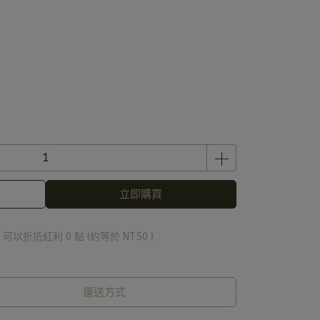
立即購買
 」可以折抵紅利
0
點 (約等於
NT$0
)
運送方式