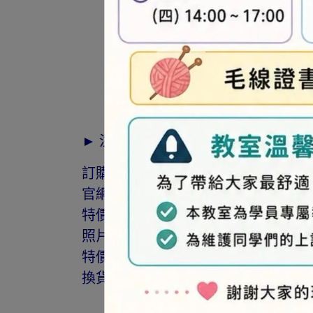
► 注意事項
訂購前請詳閱「線上訂購流程說明」
官網與門市同步銷售，如遇缺貨會由
特價商品，會員不再提供折扣優惠。
照片因拍攝光線與螢幕色差而有所差
特價品、客訂商品、毛線、緞帶、繩線
換貨。