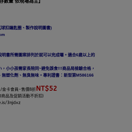
庫存數量 依現場為主】
氣球扣鑰匙圈、製作說明圖書)
cm
說明書所需圖案排列於就可以完成囉。適合6歲以上的
，小小孩需家長陪同~避免誤食!!!商品局檢驗合格，
無塑化劑、無臭無味。專利證書：新型第M586166
5
NT$52
/金卡會員-售價8折
牌商品及促銷活動不折扣)
.is/3njdxz