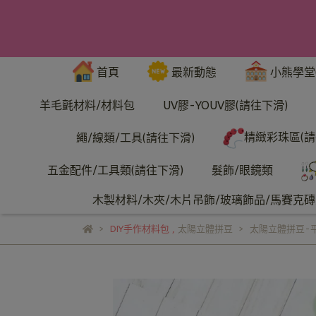
首頁
最新動態
小熊學堂
羊毛氈材料/材料包
UV膠-YOUV膠(請往下滑)
精緻彩珠區(請
繩/線類/工具(請往下滑)
五金配件/工具類(請往下滑)
髮飾/眼鏡類
木製材料/木夾/木片吊飾/玻璃飾品/馬賽克磚/
DIY手作材料包
,
太陽立體拼豆
太陽立體拼豆-平