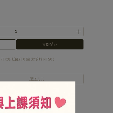
立即購買
 」可以折抵紅利
0
點 (約等於
NT$0
)
運送方式