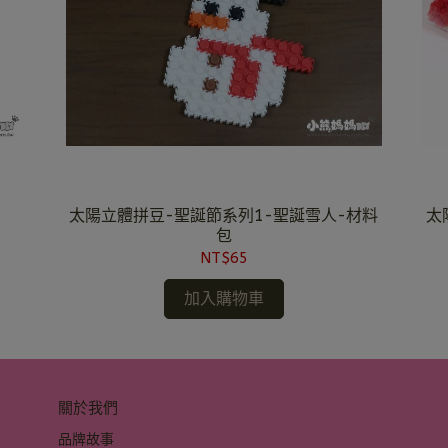
太陽立體拼豆-聖誕節系列1-聖誕雪人-材料
太
包
NT$65
加入購物車
關於我們
品牌故事