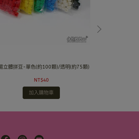
陽立體拼豆-單色(約100顆)/透明(約75顆)
太陽立體拼
NT$40
加入購物車