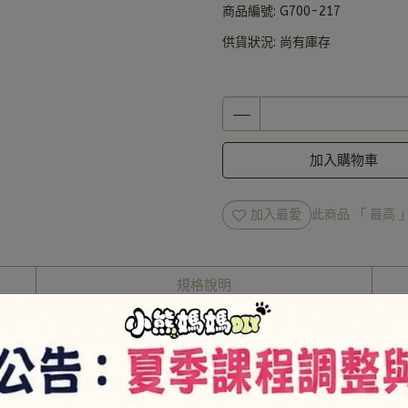
商品編號:
G700-217
供貨狀況:
尚有庫存
加入購物車
加入最愛
此商品 「 最高
規格說明