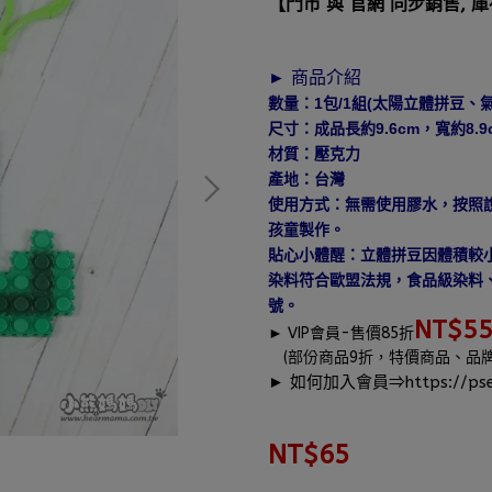
【門市 與 官網 同步銷售, 
► 商品介紹
數量：1包/1組(太陽立體拼豆、
尺寸：成品長約9.6cm，寬約8.9
材質：壓克力
產地：台灣
使用方式：無需使用膠水，按照
孩童製作。
貼心小體醒：立體拼豆因體積較小
染料符合歐盟法規，食品級染料、
號。
NT$5
►
VIP會員-售價85折
(部份商品9折，特價商品、品
► 如何加入會員⇒
https://pse
NT$65