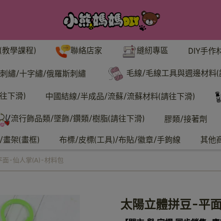
聯絡店家
縫紉專區
(教學課程)
DIY手作
毛線/毛線工具與週邊材料(
刺繡/十字繡/俄羅斯刺繡
往下滑)
中國結線/半成品/流蘇/流蘇材料(請往下滑)
流行飾品類/墜飾/鑽類/樹脂(請往下滑)
膠類/接著劑
畫架(畫框)
布標/皮標(工具)/布貼/徽章/手鉤線
其他
面-仙人掌(A)-材料包
太陽立體拼豆-平面