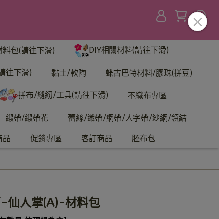
DIY相關材料(請往下滑)
材料包(請往下滑)
請往下滑)
黏土/軟陶
蝶古巴特材料/膠珠(拼豆)
拼布/縫紉/工具(請往下滑)
不織布專區
緞帶/緞帶花
蕾絲/織帶/網帶/人字帶/紗網/領結
商品
促銷專區
客訂商品
胚布包
-仙人掌(A)-材料包