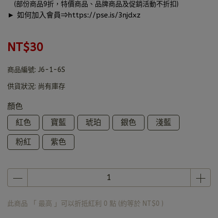
(部份商品9折，特價商品、品牌商品及促銷活動不折扣)
► 如何加入會員⇒
https://pse.is/3njdxz
NT$30
商品編號:
J6-1-6S
供貨狀況:
尚有庫存
顏色
紅色
寶藍
琥珀
銀色
淺藍
粉紅
紫色
此商品 「 最高 」可以折抵紅利
0
點 (約等於
NT$0
)