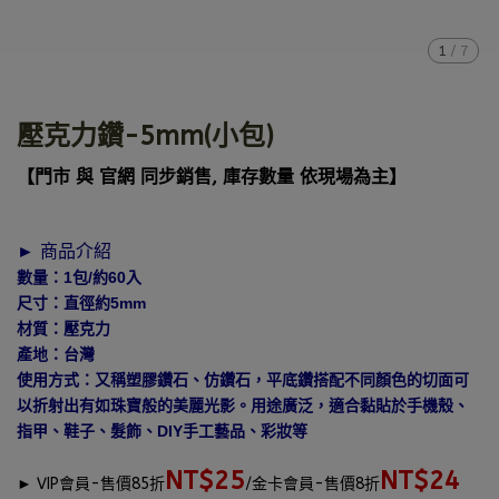
1
/
7
壓克力鑽-5mm(小包)
【門市 與 官網 同步銷售, 庫存數量 依現場為主】
► 商品介紹
數量：1包/約60入
尺寸：直徑約5mm
材質：壓克力
產地：台灣
使用方式：又稱塑膠鑽石、仿鑽石，平底鑽搭配不同顏色的切面可
以折射出有如珠寶般的美麗光影。用途廣泛，適合黏貼於手機殼、
指甲、鞋子、髮飾、DIY手工藝品、彩妝等
NT$25
NT$24
►
VIP會員-售價85折
/金卡會員-售價8折