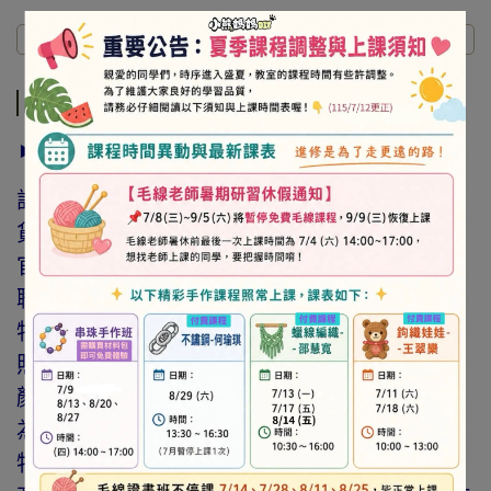
商品介紹
規格說明
運送方式
商品介紹
► 注意事項
訂購前請詳閱「線上訂購流程說明」及「退換
貨需知」，謝謝。
官網與門市同步銷售，如遇缺貨會由專人與您
聯繫。
特價商品，會員不再提供折扣優惠。
照片因拍攝光線與螢幕色差而有所差異，實際
顏色與網路呈現略有不同，將以實際出貨商品
為準。
特價品、客訂商品、毛線、緞帶、繩線、零碼