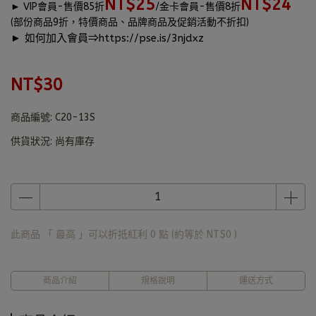
NT$25
NT$24
►
VIP會員-售價85折
/金卡會員-售價8折
(部份商品9折，特價商品、品牌商品及促銷活動不折扣)
► 如何加入會員⇒
https://pse.is/3njdxz
NT$30
商品編號:
C20-13S
供貨狀況:
尚有庫存
此商品 「 最高 」可以折抵紅利
0
點 (約等於
NT$0
)
商品介紹
規格說明
運送方式