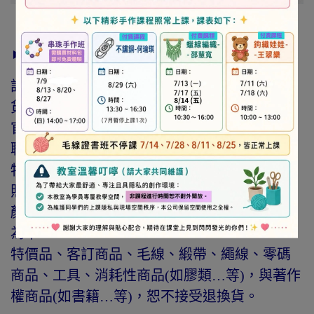
► 注意事項
訂購前請詳閱「線上訂購流程說明」及「退換
貨需知」，謝謝。
官網與門市同步銷售，如遇缺貨會由專人與您
聯繫。
特價商品，會員不再提供折扣優惠。
照片因拍攝光線與螢幕色差而有所差異，實際
顏色與網路呈現略有不同，將以實際出貨商品
為準。
特價品、客訂商品、毛線、緞帶、繩線、零碼
商品、工具、消耗性商品(如膠類…等)，與著作
權商品(如書籍…等)，恕不接受退換貨。