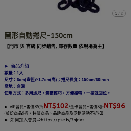
1
/
2
圖形自動捲尺-150cm
【門市 與 官網 同步銷售, 庫存數量 依現場為主】
► 商品介紹
數量：1入
尺寸：6cm(直徑)×1.7cm(高)；捲尺長度：150cm/60inch
產地：台灣
使用方式：多用途尺，體積輕巧，方便攜帶，一按就回位。
NT$102
NT$96
►
VIP會員-售價85折
/金卡會員-售價8折
(部份商品9折，特價商品、品牌商品及促銷活動不折扣)
► 如何加入會員⇒
https://pse.is/3njdxz