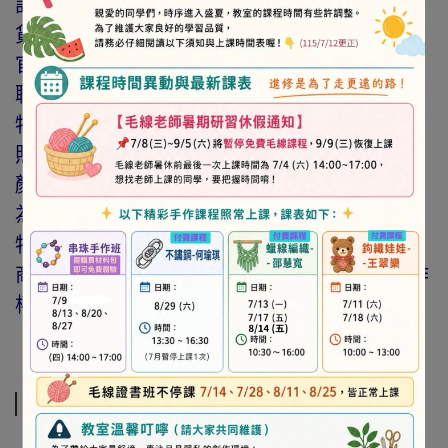
訂購前請詳閱「線上訂購流程說明」及「退換
貨需知」，謝謝。
官網與門市同步銷售，如遇缺貨會由專人與您
聯繫。
特價商品，會員不再提供折扣優惠。
照片因拍攝光線與螢幕色差而有所差異，實際
顏色與網路呈現略有不同，將以實際出貨商品
為準。
特價品、客訂商品、毛線、緞帶、繩線、零碼
商品、工具、消耗性商品(如膠類…等)，與著作
權商品(如書籍…等)，恕不接受退換貨。
規格說明