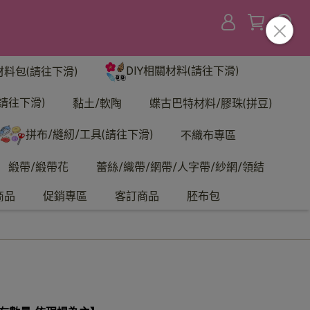
DIY相關材料(請往下滑)
材料包(請往下滑)
請往下滑)
黏土/軟陶
蝶古巴特材料/膠珠(拼豆)
拼布/縫紉/工具(請往下滑)
不織布專區
緞帶/緞帶花
蕾絲/織帶/網帶/人字帶/紗網/領結
商品
促銷專區
客訂商品
胚布包