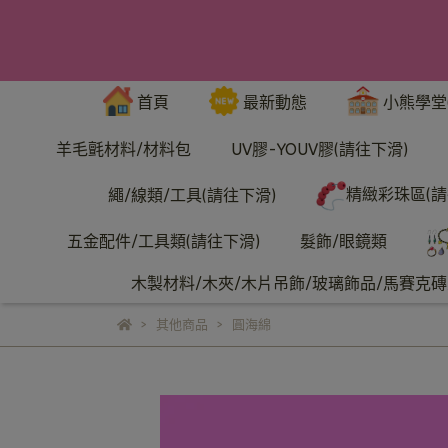
首頁
最新動態
小熊學堂
羊毛氈材料/材料包
UV膠-YOUV膠(請往下滑)
精緻彩珠區(請
繩/線類/工具(請往下滑)
五金配件/工具類(請往下滑)
髮飾/眼鏡類
木製材料/木夾/木片吊飾/玻璃飾品/馬賽克磚/
其他商品
圓海綿