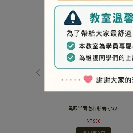
黑眼半面泡棉彩鹿(小包)
NT$30