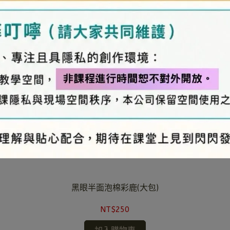
黑眼半面泡棉彩鹿(大包)
NT$250