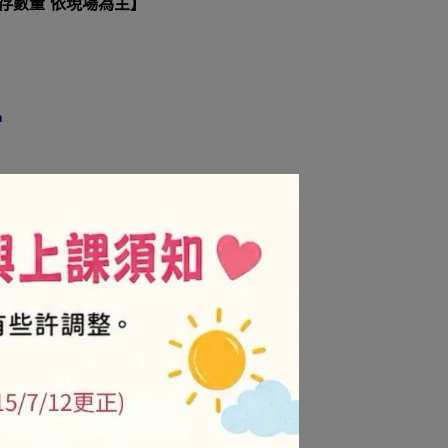
庫存數量 依現場為主】
m
綿，也可以用於其他DIY品項上面喔！
預購。
P/金卡會員不折扣
.is/3njdxz