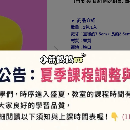
【門市 與 官網 同步銷售, 
► 商品介紹
數量：1包/1入
尺寸：直徑約7.5cm，長約2.5c
材質：塑質
產地：進口
使用方式：使用於馬賽克杯墊的海
貼心小提醒：如大量訂購，須先
NT$18
►
此為特價品，
VI
► 如何加入會員⇒
https://pse
NT$18
商品編號:
J-61
供貨狀況:
尚有庫存