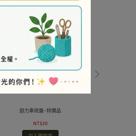
迴力車底盤-特價品
吸水
NT$30
加入購物車