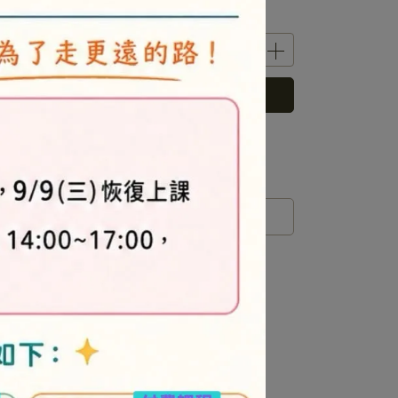
立即購買
 」可以折抵紅利
0
點 (約等於
NT$0
)
運送方式