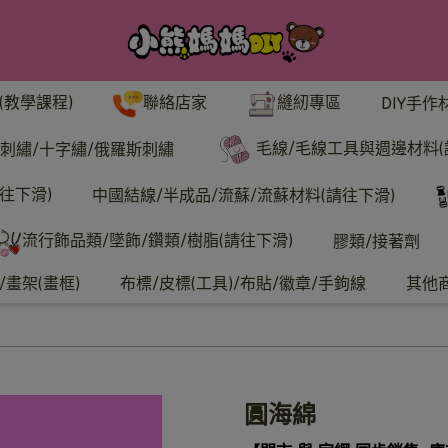
聯絡店家
縫紉專區
(教學課程)
DIY手作
毛線/毛線工具與週邊材料(
刺繡/十字繡/俄羅斯刺繡
往下滑)
中國結線/半成品/流蘇/流蘇材料(請往下滑)
流行飾品類/墜飾/鑽類/樹脂(請往下滑)
膠類/接著劑
畫架(畫框)
布標/皮標(工具)/布貼/徽章/手鉤線
其他
圓海綿