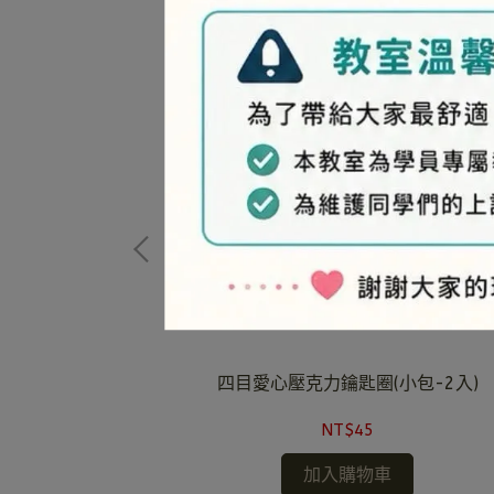
-30入)
四目愛心壓克力鑰匙圈(小包-2入)
NT$45
加入購物車