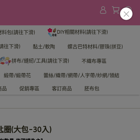
DIY相關材料(請往下滑)
材料包(請往下滑)
請往下滑)
黏土/軟陶
蝶古巴特材料/膠珠(拼豆)
拼布/縫紉/工具(請往下滑)
不織布專區
緞帶/緞帶花
蕾絲/織帶/網帶/人字帶/紗網/領結
商品
促銷專區
客訂商品
胚布包
圈(大包-30入)