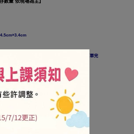
庫存數量 依現場為主】
5cm×3.4cm
小印下來，照著壓克力鑰匙圈的大小剪下放入，簡單完
10
NT$480
/金卡會員-售價8折
牌商品及促銷活動不折扣)
.is/3njdxz