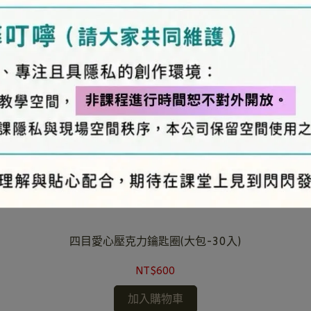
四目愛心壓克力鑰匙圈(大包-30入)
NT$600
加入購物車