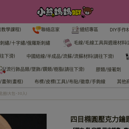
聯絡店家
縫紉專區
(教學課程)
DIY手作
毛線/毛線工具與週邊材料(
刺繡/十字繡/俄羅斯刺繡
往下滑)
中國結線/半成品/流蘇/流蘇材料(請往下滑)
流行飾品類/墜飾/鑽類/樹脂(請往下滑)
膠類/接著劑
畫架(畫框)
布標/皮標(工具)/布貼/徽章/手鉤線
其他
圈(大包-30入)
四目橢圓壓克力鑰匙