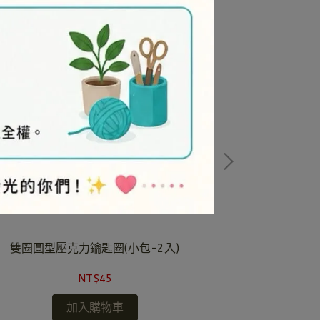
雙圈圓型壓克力鑰匙圈(小包-2入)
雙圈圓型壓
NT$45
加入購物車