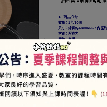
【門市 與 官網 同步銷售, 
► 商品介紹
數量：1包/30個
尺寸：總長約4cm×6cm，內徑約4.
材質：壓克力
產地：台灣
使用方式：可以把喜歡的照片縮
成一個吊飾!!
NT$5
►
VIP會員-售價85折
(部份商品9折，特價商品、品
► 如何加入會員⇒
https://pse
NT$600
商品編號:
HL-07
供貨狀況:
尚有庫存