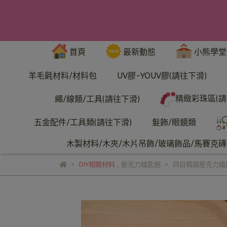
首頁
最新動態
小熊學堂
羊毛氈材料/材料包
UV膠-YOUV膠(請往下滑)
精緻彩珠區(請
繩/線類/工具(請往下滑)
五金配件/工具類(請往下滑)
髮飾/眼鏡類
木製材料/木夾/木片吊飾/玻璃飾品/馬賽克磚/
DIY相關材料
,
壓克力鑰匙圈
四目橢圓壓克力鑰匙