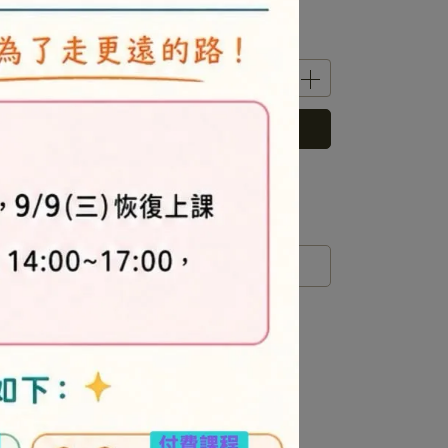
立即購買
 」可以折抵紅利
0
點 (約等於
NT$0
)
運送方式