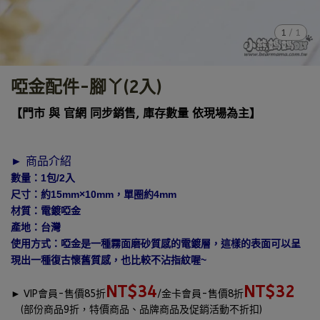
1
/
1
啞金配件-腳丫(2入)
【門市 與 官網 同步銷售, 庫存數量 依現場為主】
► 商品介紹
數量：1包/2入
尺寸：約15mm×10mm，單圈約4mm
材質：電鍍啞金
產地：台灣
使用方式：啞金是一種霧面磨砂質感的電鍍層，這樣的表面可以呈
現出一種復古懷舊質感，也比較不沾指紋喔~
NT$34
NT$32
►
VIP會員-售價85折
/金卡會員-售價8折
(部份商品9折，特價商品、品牌商品及促銷活動不折扣)