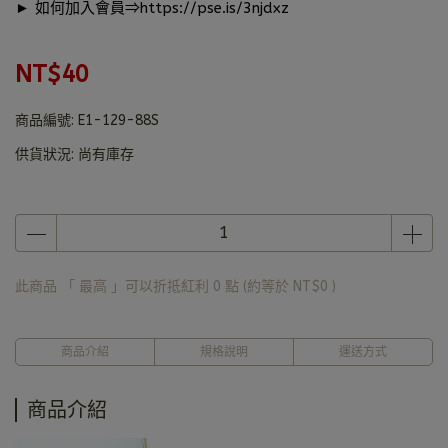
► 如何加入會員⇒
https://pse.is/3njdxz
NT$40
商品編號:
E1-129-88S
供貨狀況:
尚有庫存
此商品 「 最高 」可以折抵紅利
0
點 (約等於
NT$0
)
商品介紹
規格說明
運送方式
商品介紹