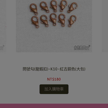
問號勾(龍蝦扣)-K10-紅古銅色(大包)
NT$180
加入購物車