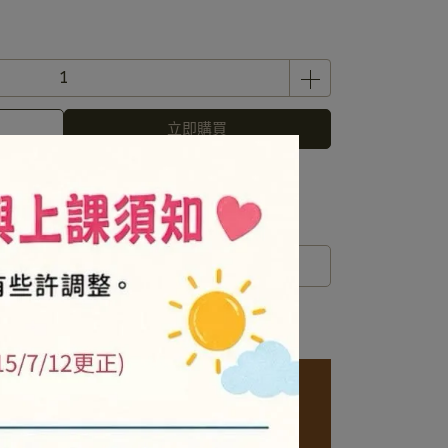
立即購買
 」可以折抵紅利
0
點 (約等於
NT$0
)
運送方式