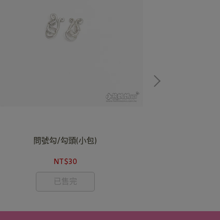
問號勾/勾頭(小包)
問號勾(龍蝦扣)-
NT$30
已售完