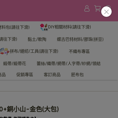
DIY相關材料(請往下滑)
材料包(請往下滑)
請往下滑)
黏土/軟陶
蝶古巴特材料/膠珠(拼豆)
拼布/縫紉/工具(請往下滑)
不織布專區
緞帶/緞帶花
蕾絲/織帶/網帶/人字帶/紗網/領結
商品
促銷專區
客訂商品
胚布包
10+銅小山-金色(大包)