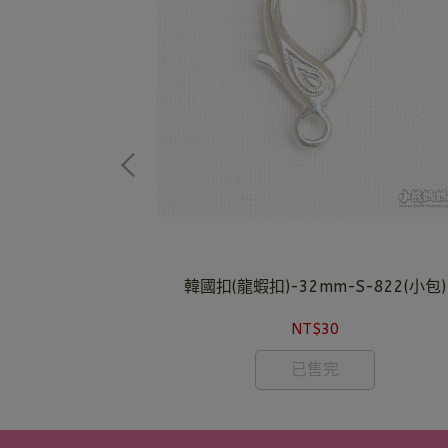
+鍊-青古銅(大包)
韓國扣(龍蝦扣)-32mm-S-822(小包)
NT$30
已售完