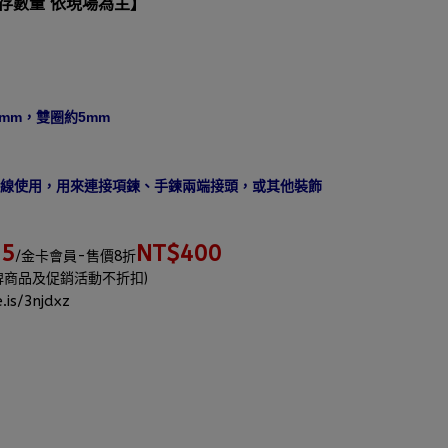
庫存數量 依現場為主】
mm，雙圈約5mm
繩線使用，用來連接項鍊、手鍊兩端接頭，或其他裝飾
25
NT$400
/金卡會員-售價8折
牌商品及促銷活動不折扣)
.is/3njdxz