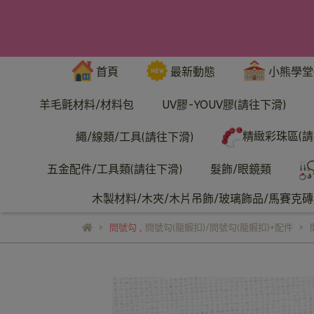
首頁
最新動態
小熊學堂
羊毛氈材料/材料包
UV膠-YOUV膠(請往下滑)
精緻彩珠區(請
繩/線類/工具(請往下滑)
五金配件/工具類(請往下滑)
髮飾/眼鏡類
木製材料/木夾/木片吊飾/玻璃飾品/馬賽克磚/
問號勾
,
問號勾(龍蝦扣)/問號勾(龍蝦扣)+配件