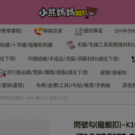
聯絡店家
縫紉專區
(教學課程)
DIY手作
毛線/毛線工具與週邊材料(
刺繡/十字繡/俄羅斯刺繡
往下滑)
中國結線/半成品/流蘇/流蘇材料(請往下滑)
流行飾品類/墜飾/鑽類/樹脂(請往下滑)
膠類/接著劑
畫架(畫框)
布標/皮標(工具)/布貼/徽章/手鉤線
其他
問號勾(龍蝦扣)-K10+銅小山-金色(大包)
問號勾(龍蝦扣)-K