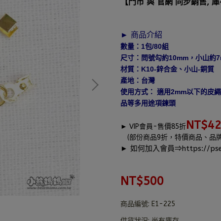
【門市 與 官網 同步銷售, 
► 商品介紹
數量：1包/80組
尺寸：問號勾約10mm，小山約7
材質：K10-鋅合金、小山-銅質
產地：台灣
使用方式： 適用2mm以下的皮
品等多用途項鍊頭
NT$4
►
VIP會員-售價85折
(部份商品9折，特價商品、品
► 如何加入會員⇒
https://pse
NT$500
商品編號:
E1-225
供貨狀況:
尚有庫存