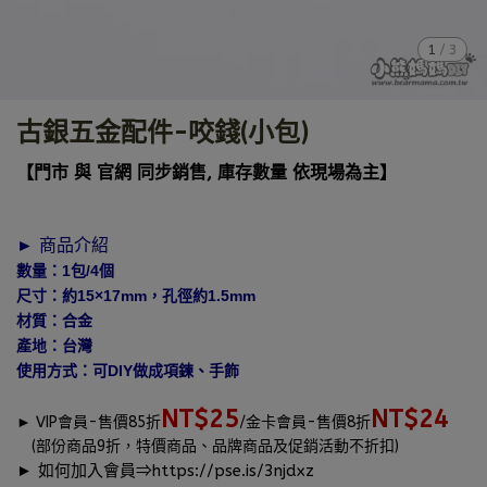
1
/
3
古銀五金配件-咬錢(小包)
【門市 與 官網 同步銷售, 庫存數量 依現場為主】
► 商品介紹
數量：1包/4個
尺寸：約15×17mm，孔徑約1.5mm
材質：合金
產地：台灣
使用方式：可DIY做成項鍊、手飾
NT$25
NT$24
►
VIP會員-售價85折
/金卡會員-售價8折
(部份商品9折，特價商品、品牌商品及促銷活動不折扣)
► 如何加入會員⇒
https://pse.is/3njdxz