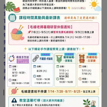
訂購前請詳閱「線上訂購流程說明」及「退換
貨需知」，謝謝。
官網與門市同步銷售，如遇缺貨會由專人與您
聯繫。
特價商品，會員不再提供折扣優惠。
照片因拍攝光線與螢幕色差而有所差異，實際
顏色與網路呈現略有不同，將以實際出貨商品
為準。
特價品、客訂商品、毛線、緞帶、繩線、零碼
商品、工具、消耗性商品(如膠類…等)，與著作
權商品(如書籍…等)，恕不接受退換貨。
規格說明