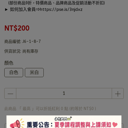
(部份商品9折，特價商品、品牌商品及促銷活動不折扣)
► 如何加入會員⇒
https://pse.is/3njdxz
NT$200
商品編號:
J6-1-8-7
供貨狀況:
尚有庫存
顏色
白色
米白
此商品 「 最高 」可以折抵紅利
0
點 (約等於
NT$0
)
商品介紹
規格說明
運送方式