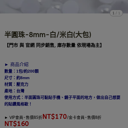
1
/
1
半圓珠-8mm-白/米白(大包)
【門市 與 官網 同步銷售, 庫存數量 依現場為主】
► 商品介紹
數量：1包/約200顆
尺寸：約8mm
材質：壓克力
產地：台灣
使用方式：半面圓珠可黏貼手機、鏡子平面的地方，做出自己想要
的貼鑽風格歐！
NT$170
►
VIP會員-售價85折
/金卡會員-售價8折
NT$160