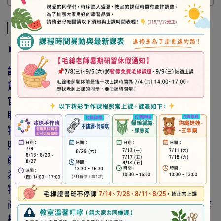
商品介紹
► 注意事項
訂購前請詳閱「線上訂購流程說明」及「退換
貨需知」，謝謝。
官網與門市同步銷售，如遇缺貨會由專人與您
聯繫。
特價商品，會員不再提供折扣優惠。
照片因拍攝光線與螢幕色差而有所差異，實際
顏色與網路呈現略有不同，將以實際出貨商品
為準。
特價品、客訂商品、毛線、緞帶、繩線、零碼
商品、工具、消耗性商品(如膠類…等)，與著作
權商品(如書籍…等)，恕不接受退換貨。