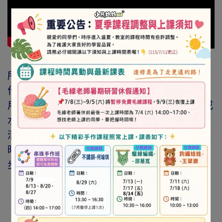
所需工具材料：
作品(Ex:布包)、吹風機、餐巾紙、蝶古巴特專
用膠1劑(黏著劑)、2劑(保護劑)、鑷子、刷子(或
水彩筆)、
清水、吸水布(擦乾刷子用)、透明袋(避免刷膠
時滲透過背面的布，可以其他材質替代)
步驟如下：
​剪下餐巾紙上所需的圖案，先排列好構
圖，並撕下其餘二層紙，保留最上層有圖
案的紙