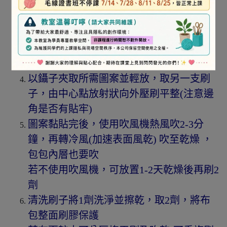
(餐巾紙剪裁完後再撕下比較不容易破裂)
​將透明塑膠袋放入布包內(避免刷膠時滲透
過背面的布)
​用平刷沾適量1劑，均勻刷於要貼合的範圍
上
​以鑷子夾取所需圖案並輕放，取另一支刷
子，由中心點放射狀向外壓刷平整(注意邊
角是否有貼牢)
​圖案黏貼完後，使用吹風機熱風吹2-3分
鐘，再轉冷風(加速表面風乾) 吹至乾燥 ，
包包內層也要吹
若不使用吹風機，可放置1-2天乾燥後再刷2
劑
​清洗刷子將1劑洗淨並擦乾，取2劑，將布
包整面刷膠保護