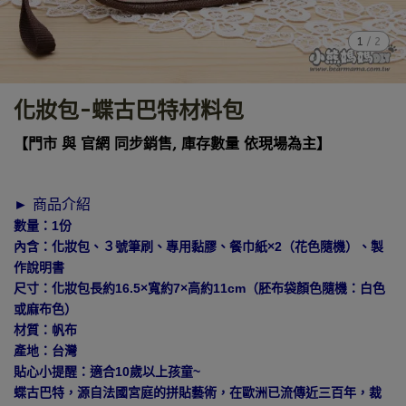
1
/
2
化妝包-蝶古巴特材料包
【門市 與 官網 同步銷售, 庫存數量 依現場為主】
► 商品介紹
數量：1份
內含：化妝包、３號筆刷、專用黏膠、餐巾紙×2（花色隨機）、製
作說明書
尺寸：化妝包長約16.5×寬約7×高約11cm（胚布袋顏色隨機：白色
或麻布色）
材質：帆布
產地：台灣
貼心小提醒：適合10歲以上孩童~
蝶古巴特，源自法國宮庭的拼貼藝術，在歐洲已流傳近三百年，裁