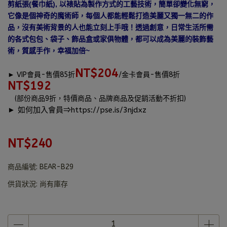
剪紙張(餐巾紙), 以裱貼為製作方式的工藝技術，簡單卻變化無窮，
它像是個神奇的魔術師，每個人都能輕鬆打造美麗又獨一無二的作
品，沒有美術背景的人也能立刻上手哦！透過創意，日常生活所需
的各式包包、袋子、飾品盒或家俱物體，都可以成為美麗的裝飾藝
術，質感手作，幸福加倍~
NT$204
►
VIP會員-售價85折
/金卡會員-售價8折
NT$192
(部份商品9折，特價商品、品牌商品及促銷活動不折扣)
► 如何加入會員⇒
https://pse.is/3njdxz
NT$240
商品編號:
BEAR-B29
供貨狀況:
尚有庫存