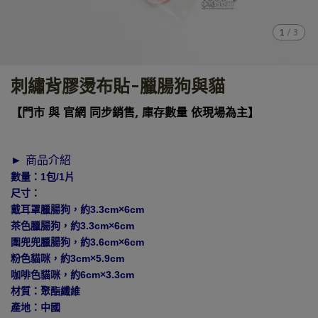
1
/
3
刺繡背膠燙布貼-臘腸狗與貓
【門市 與 官網 同步銷售, 庫存數量 依現場為主】
► 商品介紹
數量：1包/1片
尺寸：
戴耳罩臘腸狗，約3.3cm×6cm
茶色臘腸狗，約3.3cm×6cm
圍兜兜臘腸狗，約3.6cm×6cm
粉色貓咪，約3cm×5.9cm
咖啡色貓咪，約6cm×3.3cm
材質：聚酯纖維
產地：中國