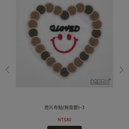
亮片布貼(無背膠)-3
NT$80