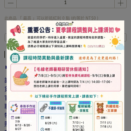
此商品 「 最高 」可以折抵紅利
0
點 (約等於
NT$0
)
商品介紹
規格說明
運送方式
商品介紹
► 注意事項
訂購前請詳閱「線上訂購流程說明」及「退換
貨需知」，謝謝。
官網與門市同步銷售，如遇缺貨會由專人與您
聯繫。
特價商品，會員不再提供折扣優惠。
照片因拍攝光線與螢幕色差而有所差異，實際