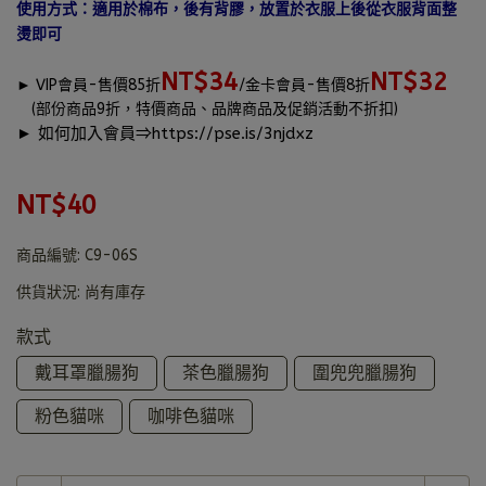
使用方式：適用於棉布，後有背膠，放置於衣服上後從衣服背面整
燙即可
NT$34
NT$32
►
VIP會員-售價85折
/金卡會員-售價8折
(部份商品9折，特價商品、品牌商品及促銷活動不折扣)
► 如何加入會員⇒
https://pse.is/3njdxz
NT$40
商品編號:
C9-06S
供貨狀況:
尚有庫存
款式
戴耳罩臘腸狗
茶色臘腸狗
圍兜兜臘腸狗
粉色貓咪
咖啡色貓咪