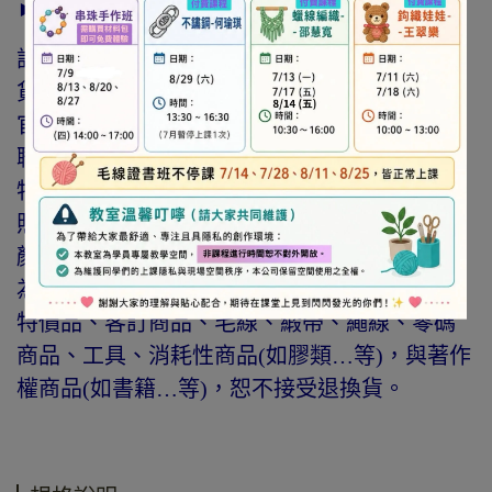
► 注意事項
訂購前請詳閱「線上訂購流程說明」及「退換
貨需知」，謝謝。
官網與門市同步銷售，如遇缺貨會由專人與您
聯繫。
特價商品，會員不再提供折扣優惠。
照片因拍攝光線與螢幕色差而有所差異，實際
顏色與網路呈現略有不同，將以實際出貨商品
為準。
特價品、客訂商品、毛線、緞帶、繩線、零碼
商品、工具、消耗性商品(如膠類…等)，與著作
權商品(如書籍…等)，恕不接受退換貨。