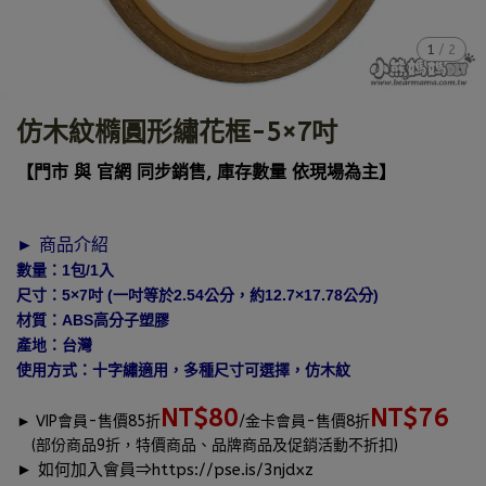
1
/
2
仿木紋橢圓形繡花框-5×7吋
【門市 與 官網 同步銷售, 庫存數量 依現場為主】
► 商品介紹
數量：1包/1入
尺寸：5×7吋 (一吋等於2.54公分，約12.7×17.78公分)
材質：ABS高分子塑膠
產地：台灣
使用方式：十字繡適用，多種尺寸可選擇，仿木紋
NT$80
NT$76
►
VIP會員-售價85折
/金卡會員-售價8折
(部份商品9折，特價商品、品牌商品及促銷活動不折扣)
► 如何加入會員⇒
https://pse.is/3njdxz