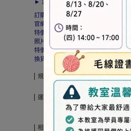
► 注意事項
訂購前請詳閱「線上訂購流程說明」
官網與門市同步銷售，如遇缺貨會由
特價商品，會員不再提供折扣優惠。
照片因拍攝光線與螢幕色差而有所差
特價品、客訂商品、毛線、緞帶、繩線
換貨。
規格說明
運送方式
相關商品