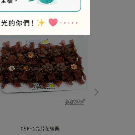
05F-1亮片花織帶
單面絨