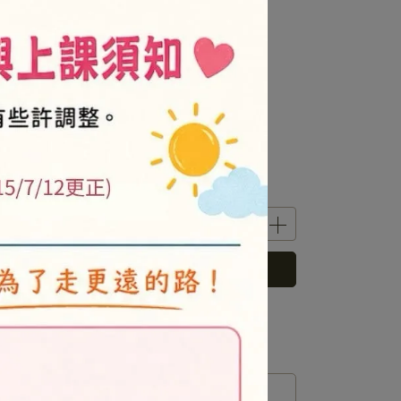
粉紅
黃色
綠色
水藍
藏青
深藍
灰色
深灰
立即購買
 」可以折抵紅利
0
點 (約等於
NT$0
)
運送方式