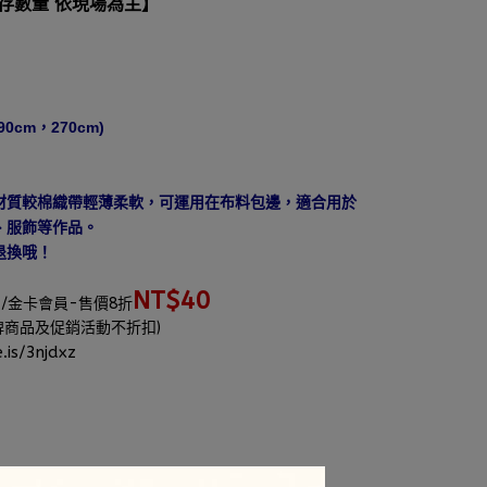
庫存數量 依現場為主】
cm，270cm)
材質較棉織帶輕薄柔軟，可運用在布料包邊，適合用於
、服飾等作品。
退換哦！
2
NT$40
/金卡會員-售價8折
牌商品及促銷活動不折扣)
.is/3njdxz