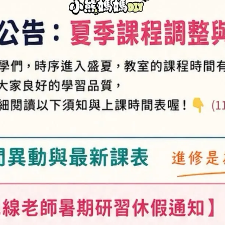
供貨狀況:
尚有庫存
顏色
深紅
紅色
桃紅
紫色
駝黃
卡其
米白
加入購物車
加入最愛
此商品 「 最高
規格說明