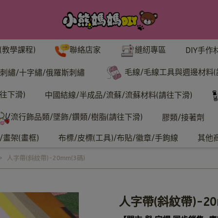
聯絡店家
縫紉專區
(教學課程)
DIY手作
毛線/毛線工具與週邊材料(
刺繡/十字繡/俄羅斯刺繡
往下滑)
中國結線/半成品/流蘇/流蘇材料(請往下滑)
流行飾品類/墜飾/鑽類/樹脂(請往下滑)
膠類/接著劑
畫架(畫框)
布標/皮標(工具)/布貼/徽章/手鉤線
其他
人字帶(斜紋帶)-20mm(3碼)
人字帶(斜紋帶)-20