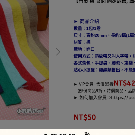
【門市 與 官網 同步銷售, 
► 商品介紹
數量：1包/1卷
尺寸：寬約20mm，長約3碼(1碼90
材質：棉
產地：進口
使用方式：斜紋帶又叫人字帶，
各式背包、手提袋、腰包、束袋
貼心小提醒：繩線類售出，不能
NT$4
►
VIP會員-售價85折
(部份商品9折，特價商品、品
► 如何加入會員⇒
https://pse
NT$50
商品編號:
I7-11-1S