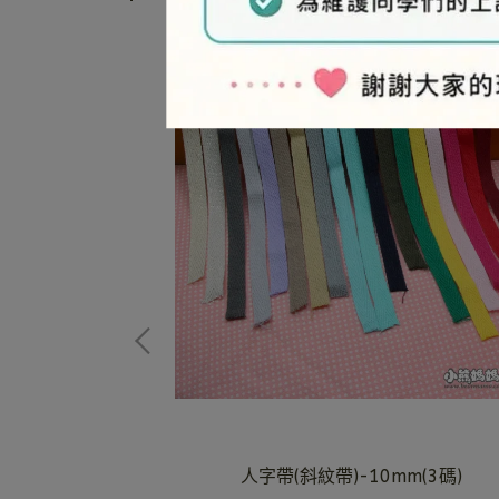
m(2碼)
人字帶(斜紋帶)-10mm(3碼)