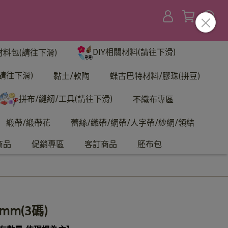
DIY相關材料(請往下滑)
材料包(請往下滑)
請往下滑)
黏土/軟陶
蝶古巴特材料/膠珠(拼豆)
拼布/縫紉/工具(請往下滑)
不織布專區
緞帶/緞帶花
蕾絲/織帶/網帶/人字帶/紗網/領結
商品
促銷專區
客訂商品
胚布包
mm(3碼)