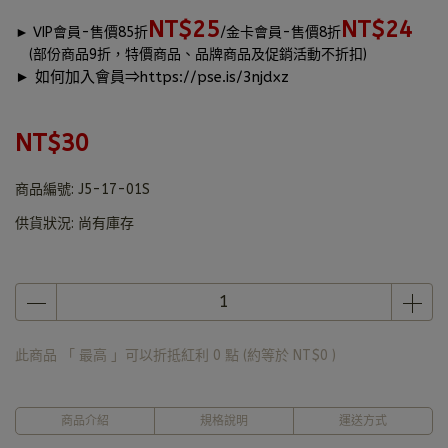
NT$25
NT$24
►
VIP會員-售價85折
/金卡會員-售價8折
(部份商品9折，特價商品、品牌商品及促銷活動不折扣)
► 如何加入會員⇒
https://pse.is/3njdxz
NT$30
商品編號:
J5-17-01S
供貨狀況:
尚有庫存
此商品 「 最高 」可以折抵紅利
0
點 (約等於
NT$0
)
商品介紹
規格說明
運送方式