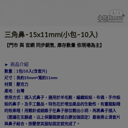
1
/
3
三角鼻-15x11mm(小包-10入)
【門市 與 官網 同步銷售, 庫存數量 依現場為主】
► 商品介紹
數量：1包/10入(含套片)
尺寸：長約15mm×寬約11mm
材質：壓克力
產地：台灣
使用方式：插入式鼻子，適用於羊毛氈、編織娃娃、布偶、手作娃
娃的鼻子，及手工藝品。特色在於增加產品的生動性，有畫龍點睛
的效果哦！用戳針或細錐子在鼻子部位戳出小洞，再將鼻子插入
（建議在支腳處，沾上保麗龍膠或白膠加強固定）最後將止滑套片
與鼻子結合，按壓使其服貼固定就完成了。