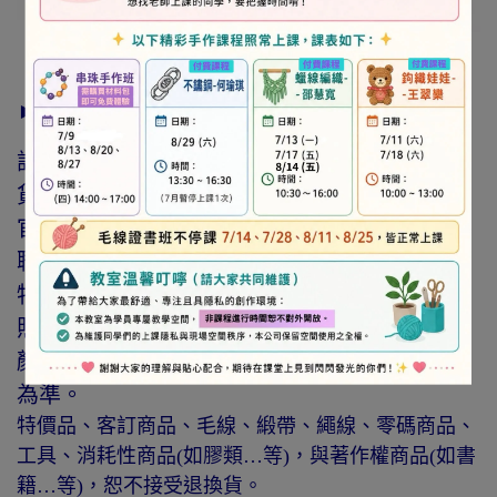
► 注意事項
訂購前請詳閱「線上訂購流程說明」及「退換
貨需知」，謝謝。
官網與門市同步銷售，如遇缺貨會由專人與您
聯繫。
特價商品，會員不再提供折扣優惠。
照片因拍攝光線與螢幕色差而有所差異，實際
顏色與網路呈現略有不同，將以實際出貨商品
為準。
特價品、客訂商品、毛線、緞帶、繩線、零碼商品、
工具、消耗性商品(如膠類…等)，與著作權商品(如書
籍…等)，恕不接受退換貨。