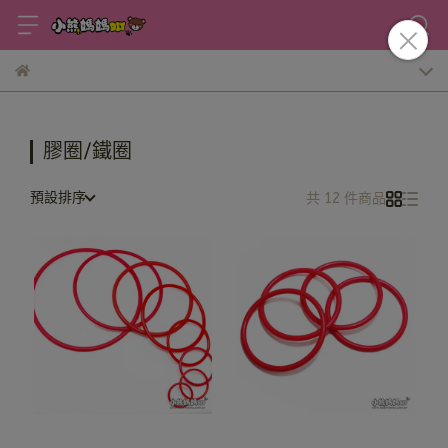
膠圈/鐵圈
預設排序
共 12 件商品