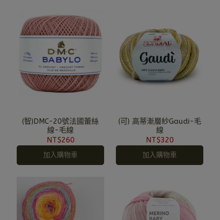
(智)DMC-20號法國蕾絲
(可) 高蒂漸層紗Gaudi-毛
線-毛線
線
NT$260
NT$320
加入購物車
加入購物車