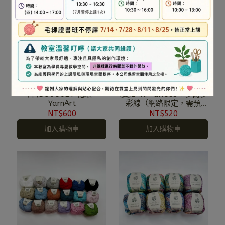
(羊)BOUOUET 花環-
(費)LANA GROSSA 多爾多
YarnArt
彩線（網路限定，需預
購）
NT$600
NT$520
加入購物車
加入購物車