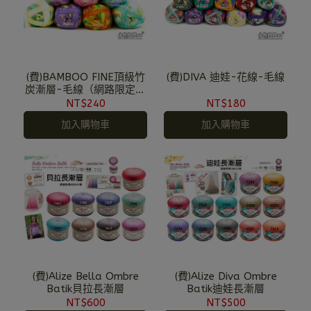
(費)BAMBOO FINE頂級竹
(費)DIVA 迪娃-花線-毛線
炭漸層-毛線（網路限定，
需預購）
NT$240
NT$180
加入購物車
加入購物車
(費)Alize Bella Ombre
(費)Alize Diva Ombre
Batik貝拉長漸層
Batik迪娃長漸層
NT$600
NT$500