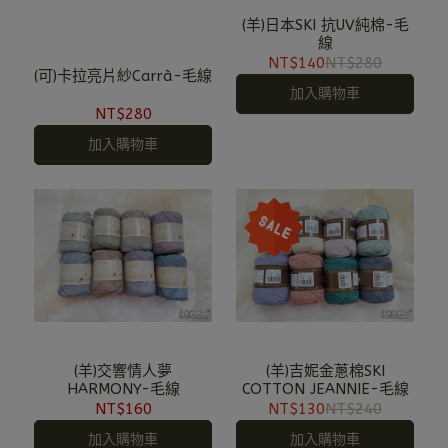
(羊)日本SKI 抗UV純棉-毛
線
NT$140
NT$280
(可)卡拉亮片紗Carrà-毛線
加入購物車
NT$280
加入購物車
(羊)交響情人夢
(羊)吉妮金蔥棉SKI
HARMONY-毛線
COTTON JEANNIE-毛線
NT$160
NT$130
NT$240
加入購物車
加入購物車