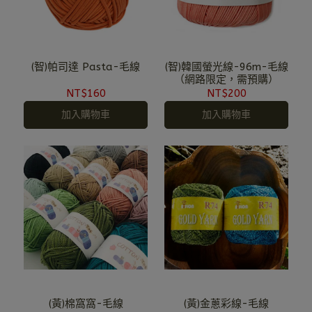
(智)帕司達 Pasta-毛線
(智)韓國螢光線-96m-毛線
（網路限定，需預購）
NT$160
NT$200
加入購物車
加入購物車
(黃)棉窩窩-毛線
(黃)金蔥彩線-毛線