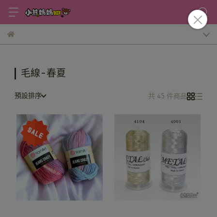
毛線-春夏
預設排序
共 45 件商品