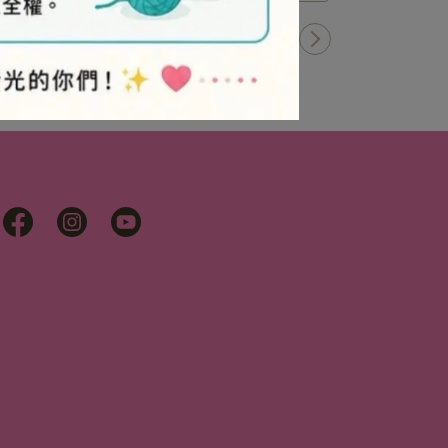
1
/
4