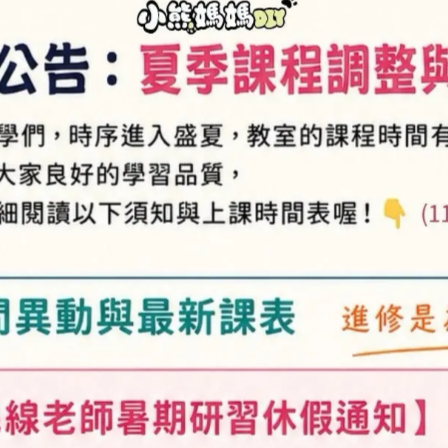
QQ鼠-立體系列-初級-串珠
包
NT$200
小豬(2入)-立體系列-初級-串
珠材料包
NT$160