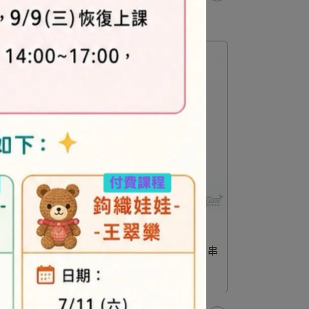
中級-
Q版小貓(2入)-立體系列-中級-串
Q版拉不
珠材料包
NT$160