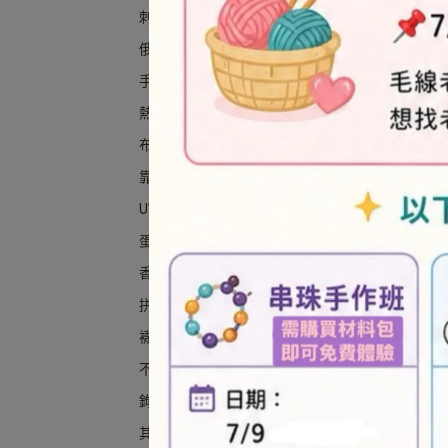
刺繡材料包
串
俄羅斯刺繡材料包
手編繩材料包
熱縮片鑰匙圈材料包/熱縮片
布偶系列材料包
靠墊/抱枕材料包
UV膠材料包
蛋捲娃娃材料包/紙捲
香包材料包
拼布材料包
襪子娃娃材料包
Q版
不織布材料包
鉤織毛線娃娃材料包
其他DIY材料包