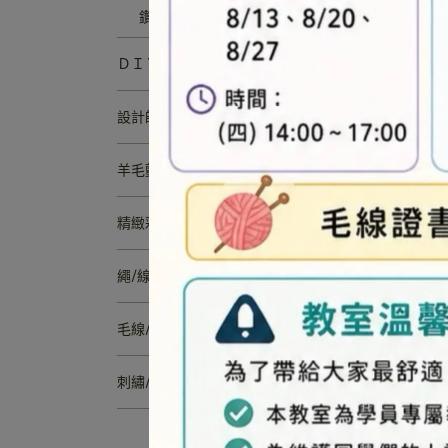
鑽石貼材料包
串
ＤＩＹ素材
設計師品牌商品
羊毛氈/蝶古巴特/拼豆(膠珠)/UV膠
精緻彩珠
繩/線/緞帶
毛線/毛線工具與週邊材料
刺繡/拼布/縫紉
Q版