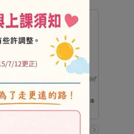
材料
Q版企鵝(2入)-立體系列-初級-串
Q版企鵝(
珠材料包
NT$160
1
/
4