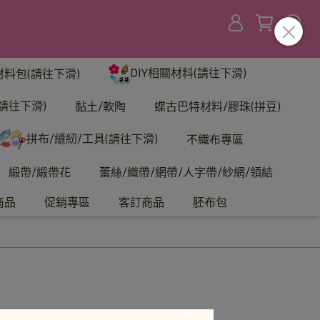
DIY相關材料(請往下滑)
材料包(請往下滑)
請往下滑)
黏土/軟陶
蝶古巴特材料/膠珠(拼豆)
拼布/縫紉/工具(請往下滑)
不織布專區
緞帶/緞帶花
蕾絲/織帶/網帶/人字帶/紗網/領結
商品
促銷專區
客訂商品
胚布包