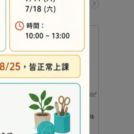
1
/
4
-串珠
Q版迷你龍-立體系列-高級-串珠
企鵝寶寶
材料包
NT$240