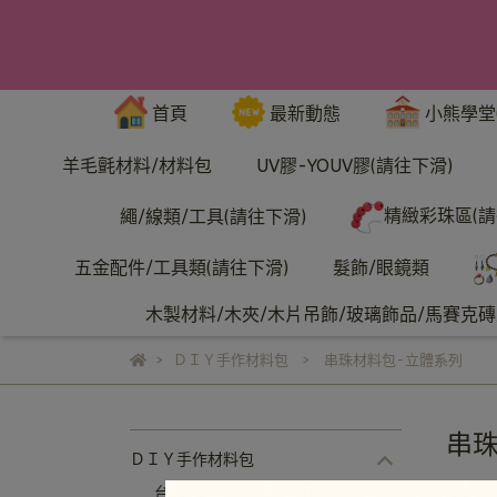
首頁
最新動態
小熊學堂
羊毛氈材料/材料包
UV膠-YOUV膠(請往下滑)
精緻彩珠區(請
繩/線類/工具(請往下滑)
五金配件/工具類(請往下滑)
髮飾/眼鏡類
木製材料/木夾/木片吊飾/玻璃飾品/馬賽克磚/
ＤＩＹ手作材料包
串珠材料包-立體系列
串珠
ＤＩＹ手作材料包
串
台製皮革材料包