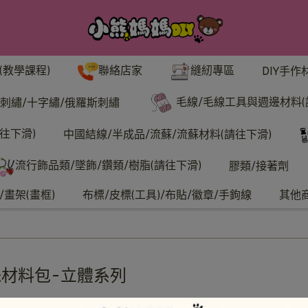
聯絡店家
縫紉專區
(教學課程)
DIY手作
毛線/毛線工具與週邊材料(
刺繡/十字繡/俄羅斯刺繡
往下滑)
中國結線/半成品/流蘇/流蘇材料(請往下滑)
流行飾品類/墜飾/鑽類/樹脂(請往下滑)
膠類/接著劑
畫架(畫框)
布標/皮標(工具)/布貼/徽章/手鉤線
其他
材料包-立體系列
珠材料包-立體系列-初級