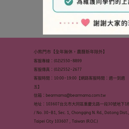
小熊門市【全年無休，農曆新年除外】
客服專線：(02)2550-8899
客服傳真：(02)2552-2677
客服時間：10:00-19:00【網路客服時間：週一到週
五】
信箱：bearmama@bearmama.com.tw
地址：103607台北市大同區重慶北路一段30號地下1樓
/ No. 30-B1, Sec. 1, Chongqing N. Rd., Datong Dist.,
Taipei City 103607 , Taiwan (R.O.C.)