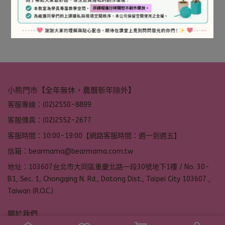
小熊門市【全年無休，農曆新年除外】
客服專線：(02)2550-8899
客服傳真：(02)2552-2677
客服時間：10:00-19:00【網路客服時間：週一到週五】
信箱：bearmama@bearmama.com.tw
地址：103607台北市大同區重慶北路一段30號地下1樓 / No. 30-
B1, Sec. 1, Chongqing N. Rd., Datong Dist., Taipei City 103607 ,
Taiwan (R.O.C.)
關於我們